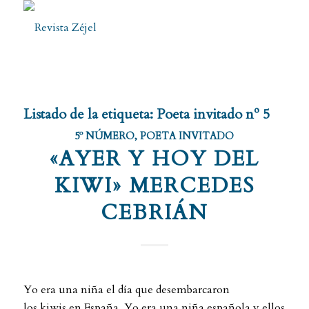
Listado de la etiqueta:
Poeta invitado nº 5
5º NÚMERO
,
POETA INVITADO
«AYER Y HOY DEL
KIWI» MERCEDES
CEBRIÁN
Yo era una niña el día que desembarcaron
los kiwis en España. Yo era una niña española y ellos