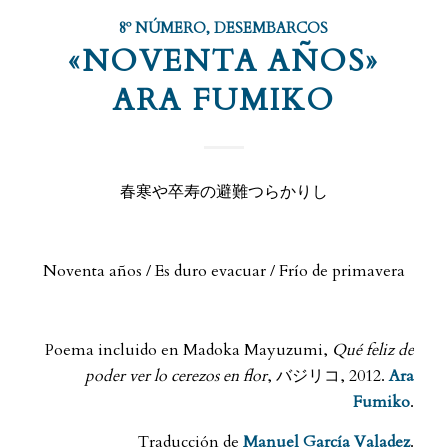
8º NÚMERO
,
DESEMBARCOS
«NOVENTA AÑOS»
ARA FUMIKO
春寒や卒寿の避難つらかりし
.
Noventa años / Es duro evacuar / Frío de primavera
.
Poema incluido en Madoka Mayuzumi,
Qué feliz de
poder ver lo cerezos en flor
, バジリコ, 2012.
Ara
Fumiko
.
Traducción de
Manuel García Valadez
.