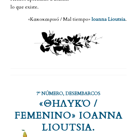
lo que existe.
«Κακοκαιρινό / Mal tiempo»
Ioanna Lioutsia
.
7º NÚMERO
,
DESEMBARCOS
«ΘΗΛΥΚΌ /
FEMENINO» IOANNA
LIOUTSIA.