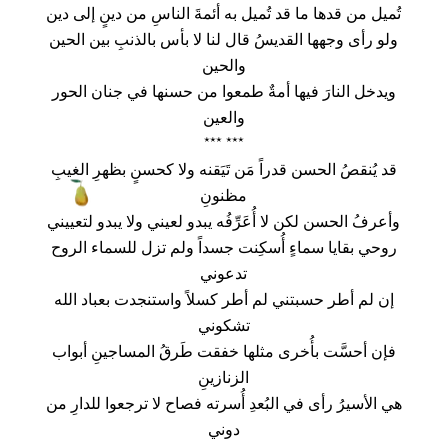
تُميل من قدها ما قد تُميل به أئمةَ الناسِ من دينٍ إلى دين
ولو رأى وجهها القديسُ قال لنا لا بأس بالذنبِ بين الحين
والحين
ويدخل النارَ فيها أمةٌ طمعوا من حسنها في جنان الحور
والعين
*** ***
قد يُنقصُ الحسن قدراً مَن تَيَقنه ولا كحسنٍ بظهرِ الغيبِ
مظنونِ
وأعرفُ الحسن لكن لا أُعَرِّفُه يبدو لعيني ولا يبدو لتعييني
روحي بقايا سماءٍ أُسكِنت جسداً ولم تزل للسماء الروح
تدعوني
إن لم أطر حسبتني لم أطر كسلاً واستنجدت بعباد الله
تشكوني
فإن أحسَّت بأُخرى مثلها خفقت طَرقُ المساجينِ أبواب
الزنازينِ
هي الأسيرُ رأى في البُعدِ أُسرته فصاح لا ترجعوا للدارِ من
دوني