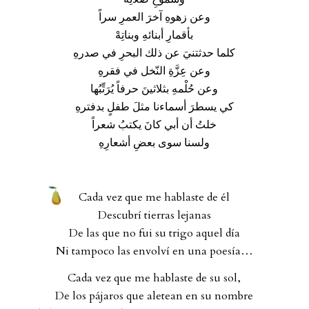
وعن زهوهِ آخرَ العمرِ سراً
بأقمارِ أبنائهِ وبناتِهْ
كلما حدثتنيَ عن ذلك البحرِ في صدرهِ
وعن عِزَّةِ النّخل في فقرهِ
وعن حُلْمهِ بثلاثينَ حرفاً يُرَتِّبُها
كي يسطرَ أسماءنا مثلَ طفلٍ بدفترهِ
خلتُ أن أبي كانَ يكتبُ شعراً
ولسنا سوى بعضِ أشعارِهِ
.
Cada vez que me hablaste de él
Descubrí tierras lejanas
De las que no fui su trigo aquel día
Ni tampoco las envolví en una poesía…
Cada vez que me hablaste de su sol,
De los pájaros que aletean en su nombre