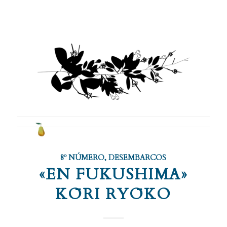
8º NÚMERO
,
DESEMBARCOS
«EN FUKUSHIMA»
KŌRI RYŌKO