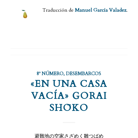
Traducción de
Manuel García Valadez
.
8º NÚMERO
,
DESEMBARCOS
«EN UNA CASA
VACÍA» GORAI
SHŌKO
避難地の空家さざめく雛つばめ