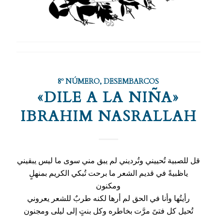
8º NÚMERO
,
DESEMBARCOS
«DILE A LA NIÑA»
IBRAHIM NASRALLAH
قل للصبية تُحييني وتُرديني لم يبق مني سوى ما ليس يبقيني
ياظبيةً في قديم الشعر ما برحت تُبكي الكريم بمنهلٍ
ومكنون
رأيتُها وأنا في الحق لم أرها لكنه طربٌ للشعر يعروني
تُحيل كل فتىً مرَّت بخاطره وكل بنتٍ إلى ليلى ومجنون