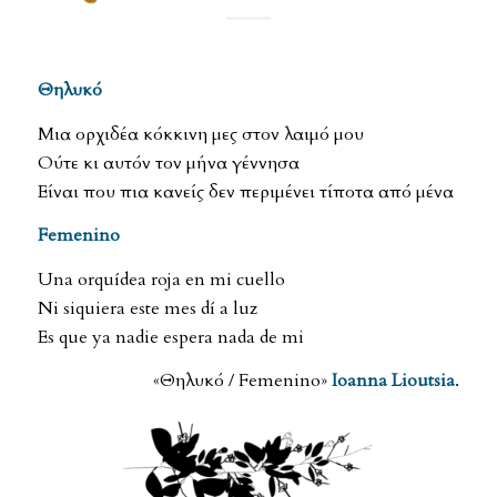
Θηλυκό
Μια ορχιδέα κόκκινη μες στον λαιμό μου
Ούτε κι αυτόν τον μήνα γέννησα
Είναι που πια κανείς δεν περιμένει τίποτα από μένα
Femenino
Una orquídea roja en mi cuello
Ni siquiera este mes dí a luz
Es que ya nadie espera nada de mi
«Θηλυκό / Femenino»
Ioanna Lioutsia
.