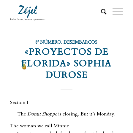
8º NÚMERO
,
DESEMBARCOS
«PROYECTOS DE
FLORIDA» SOPHIA
DUROSE
Section I
The
Donut Shoppe
is closing. But it’s Monday.
The woman we call Minnie