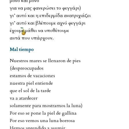
μόνο και μόνο
για να μας φανερώσει το φεγγάρι)
γι’ αυτό και η επιδερμίδα ανατριχιάζει
γι’ αυτό και βλέπουμε αχνό φεγγάρι
έχουμε μάθει να υποθέτουμε
αυτά που υπάρχουν.
Mal tiempo
Nuestros mares se llenaron de pies
(despreocupados
estamos de vacaciones
nuestra piel entiende
que el sol de la tarde
va a atardecer
solamente para mostrarnos la luna)
Por eso se pone la piel de gallina
Por eso vemos una luna borrosa
Hemos aprendido a asumir