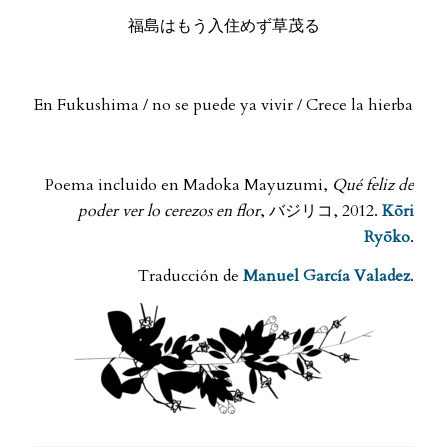
福島はもう入住めず草茂る
.
En Fukushima / no se puede ya vivir / Crece la hierba
.
Poema incluido en Madoka Mayuzumi,
Qué feliz de
poder ver lo cerezos en flor
, バジリコ, 2012.
Kōri
Ryōko
.
Traducción de
Manuel García Valadez
.