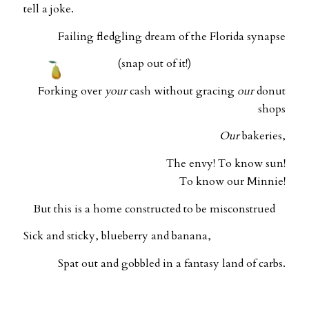
tell a joke.
Failing fledgling dream of the Florida synapse
(snap out of it!)
Forking over
your
cash without gracing
our
donut
shops
Our
bakeries,
The envy! To know sun!
To know our Minnie!
But this is a home constructed to be misconstrued
Sick and sticky, blueberry and banana,
Spat out and gobbled in a fantasy land of carbs.
..