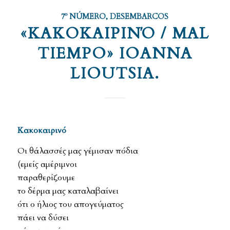
7º NÚMERO
,
DESEMBARCOS
«ΚΑΚΟΚΑΙΡΙΝΌ / MAL
TIEMPO» IOANNA
LIOUTSIA.
Κακοκαιρινό
Οι θάλασσές μας γέμισαν πόδια
(εμείς αμέριμνοι
παραθερίζουμε
το δέρμα μας καταλαβαίνει
ότι ο ήλιος του απογεύματος
πάει να δύσει