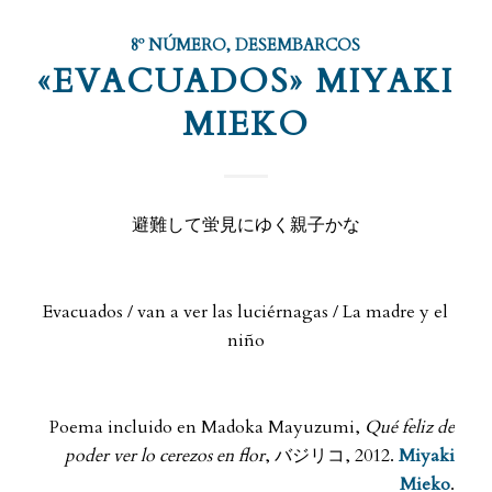
8º NÚMERO
,
DESEMBARCOS
«EVACUADOS» MIYAKI
MIEKO
避難して蛍見にゆく親子かな
.
Evacuados / van a ver las luciérnagas / La madre y el
niño
.
Poema incluido en Madoka Mayuzumi,
Qué feliz de
poder ver lo cerezos en flor
, バジリコ, 2012.
Miyaki
Mieko
.