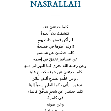
NASRALLAH
كلما حدثتنيَ عنه
اكتشفتُ بلاداً بعيدةْ
لم أكن قمحها ذات يومٍ
ولم أطوها في قصيدةْ !!
كلما حدثتنيَ عن شمسهِ
عن عصافيرَ تخفقُ في إسمهِ
وعن رحمة الله تجري كما النهرِ في دمهِ
كلما حدثتنيَ عن خوفه كجناحٍ علينا
وعن حُلْمهِ بصباحٍ أليفٍ تناثرَ ،
ندعوه ، يأتي ، كما الطيرِ سعياً إلينا
كلما حدثتنيَ عن شجرٍ يتدفَّقُ كالماءِ
في كلماتِهْ
وعن صوتهِ
وشموخِ صلاتِهْ