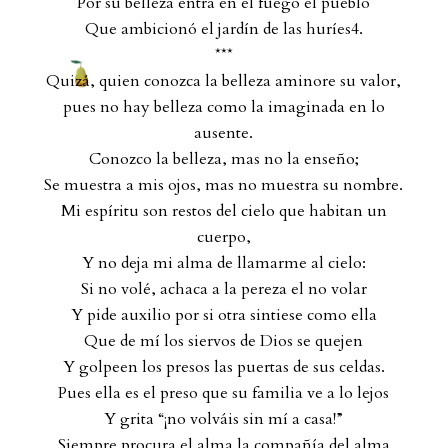
Por su belleza entra en el fuego el pueblo
Que ambicionó el jardín de las huríes4.
***
Quizá, quien conozca la belleza aminore su valor,
pues no hay belleza como la imaginada en lo
ausente.
Conozco la belleza, mas no la enseño;
Se muestra a mis ojos, mas no muestra su nombre.
Mi espíritu son restos del cielo que habitan un
cuerpo,
Y no deja mi alma de llamarme al cielo:
Si no volé, achaca a la pereza el no volar
Y pide auxilio por si otra sintiese como ella
Que de mí los siervos de Dios se quejen
Y golpeen los presos las puertas de sus celdas.
Pues ella es el preso que su familia ve a lo lejos
Y grita “¡no volváis sin mí a casa!”
Siempre procura el alma la compañía del alma