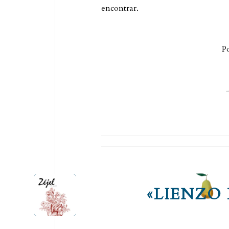
encontrar.
P
«LIENZO