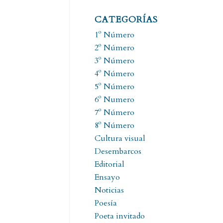
CATEGORÍAS
1º Número
2º Número
3º Número
4º Número
5º Número
6º Numero
7º Número
8º Número
Cultura visual
Desembarcos
Editorial
Ensayo
Noticias
Poesía
Poeta invitado