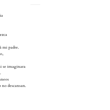
ia
ezca
rá mi padre.
o,
i se imaginara
.
áneos
o no descansan.