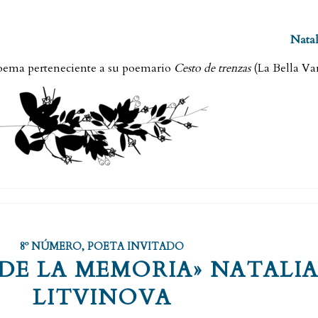
Natal
oema perteneciente a su poemario
Cesto de trenzas
(La Bella Var
8º NÚMERO
,
POETA INVITADO
 DE LA MEMORIA» NATALI
LITVINOVA