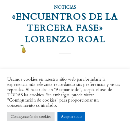
NOTICIAS
«ENCUENTROS DE LA
TERCERA FASE»
LORENZO ROAL
La luna llena, el frío y una sombra
que se desliza entre la luz naranja
Usamos cookies en nuestro sitio web para brindarle la
experiencia más relevante recordando sus preferencias y visitas
de las farolas—la ciudad y un hombre—
repetidas. Al hacer clic en "Aceptar todo", acepta el uso de
El golpeteo rítmico del bolso
TODAS las cookies. Sin embargo, puede visitar
"Configuración de cookies" para proporcionar un
en su costado. Avanza hacia el lugar
consentimiento controlado.
en que había quedado. No esperaba
una Resolución tan diferente.
Configuración de cookies
Aceptar todo
—Eres más guapo que en la foto—dijo.